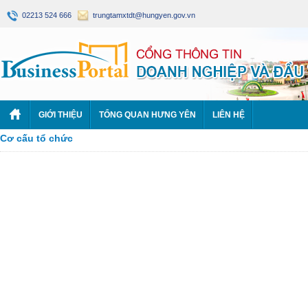
02213 524 666
trungtamxtdt@hungyen.gov.vn
GIỚI THIỆU
TỔNG QUAN HƯNG YÊN
LIÊN HỆ
Cơ cấu tổ chức