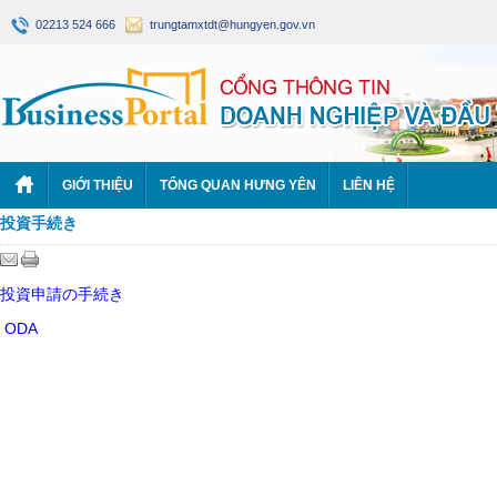
02213 524 666
trungtamxtdt@hungyen.gov.vn
GIỚI THIỆU
TỔNG QUAN HƯNG YÊN
LIÊN HỆ
投資手続き
投資申請の手続き
ODA