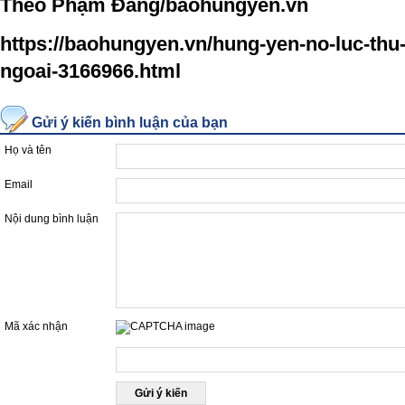
Theo
Phạm Đăng
/baohungyen.vn
https://baohungyen.vn/hung-yen-no-luc-thu
ngoai-3166966.html
Gửi ý kiến bình luận của bạn
Họ và tên
Email
Nội dung bình luận
Mã xác nhận
Nhập mã được hiển thị ở hộp dưới đây