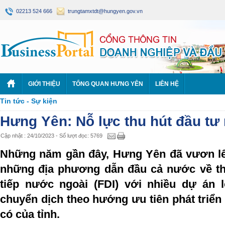
02213 524 666
trungtamxtdt@hungyen.gov.vn
GIỚI THIỆU
TỔNG QUAN HƯNG YÊN
LIÊN HỆ
Tin tức - Sự kiện
Hưng Yên: Nỗ lực thu hút đầu tư
Cập nhật : 24/10/2023 - Số lượt đọc: 5769
Những năm gần đây, Hưng Yên đã vươn lê
những địa phương dẫn đầu cả nước về th
tiếp nước ngoài (FDI) với nhiều dự án 
chuyển dịch theo hướng ưu tiên phát triển 
có của tỉnh.