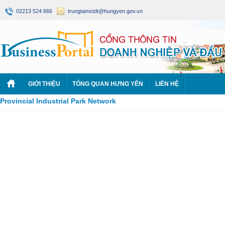
02213 524 666
trungtamxtdt@hungyen.gov.vn
GIỚI THIỆU
TỔNG QUAN HƯNG YÊN
LIÊN HỆ
Provincial Industrial Park Network